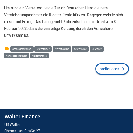
Um rund ein Viertel wollte die Zurich Deutscher Herold einem
Versicherungsnehmer die Riester-Rente kürzen. Dagegen wehrte sich
dieser mit Erfolg. Das Landgericht Köln entschied mit Urteil vom 8.
Februar 2023, dass die einseitige Kürzung durch den Versicherer
unwirksam ist.
label
anpassungsklausel
rentenfaktor
rentenzahlung
riester-rente
ulf walter
vertragsbedingungen
walter-finance
weiterlesen
arrow_forward
Walter Finance
Ulf Walter
Chemnitzer Straße 27