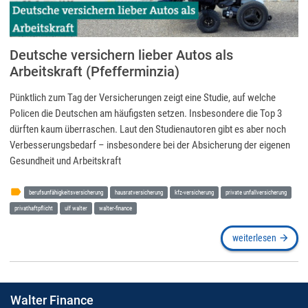
Deutsche versichern lieber Autos als
Arbeitskraft (Pfefferminzia)
Pünktlich zum Tag der Versicherungen zeigt eine Studie, auf welche
Policen die Deutschen am häufigsten setzen. Insbesondere die Top 3
dürften kaum überraschen. Laut den Studienautoren gibt es aber noch
Verbesserungsbedarf – insbesondere bei der Absicherung der eigenen
Gesundheit und Arbeitskraft
label
berufsunfähigkeitsversicherung
hausratversicherung
kfz-versicherung
private unfallversicherung
privathaftpflicht
ulf walter
walter-finance
weiterlesen
arrow_forward
Walter Finance