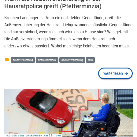
Hausratpolice greift (Pfefferminzia)
Brechen Langfinger ins Auto ein und stehlen Gegestände, greift die
Außenversicherung der Hausrat. Liebgewonnene häusliche Gegenstände
sind nur versichert, wenn sie auch wirklich zu Hause sind? Weit gefehlt.
Die Außenversicherung kümmert sich, wenn dem Hausrat auch
anderswo etwas passiert. Wobei man einige Feinheiten beachten muss.
label
außenversicherung
einbruchdiebstahl
hausratversicherung
raub
weiterlesen
arrow_forward