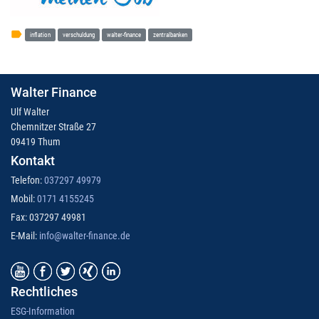
label
inflation
verschuldung
walter-finance
zentralbanken
Walter Finance
Ulf Walter
Chemnitzer Straße 27
09419 Thum
Kontakt
Telefon:
037297 49979
Mobil:
0171 4155245
Fax: 037297 49981
E-Mail:
info@walter-finance.de
Rechtliches
ESG-Information