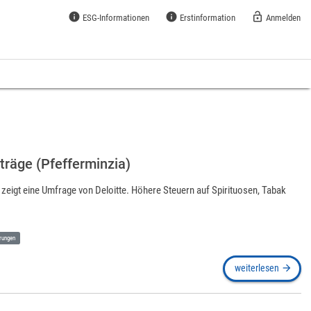
info
info
lock_open
ESG-Informationen
Erstinformation
Anmelden
räge (Pfefferminzia)
zeigt eine Umfrage von Deloitte. Höhere Steuern auf Spirituosen, Tabak
rungen
weiterlesen
arrow_forward