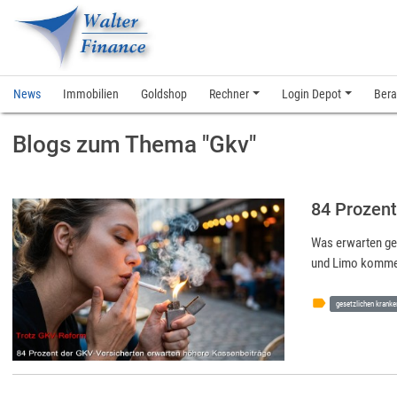
News
Immobilien
Goldshop
Rechner
Login Depot
Bera
Blogs zum Thema "Gkv"
84 Prozent
Was erwarten ges
und Limo kommen
label
gesetzlichen kranke