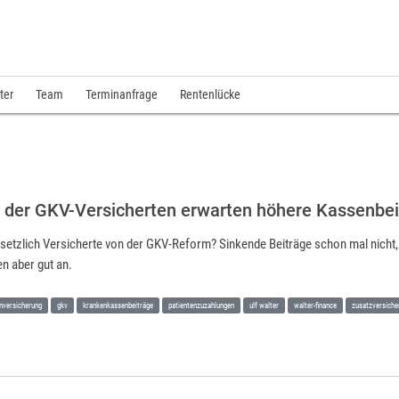
ter
Team
Terminanfrage
Rentenlücke
 der GKV-Versicherten erwarten höhere Kassenbeit
etzlich Versicherte von der GKV-Reform? Sinkende Beiträge schon mal nicht, 
 aber gut an.
nversicherung
gkv
krankenkassenbeiträge
patientenzuzahlungen
ulf walter
walter-finance
zusatzversiche