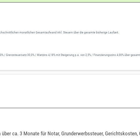
hschnittlichen monatlichen Gesamtaufwand inkl. Steuern über die gesamte bisherige Laufzeit.
 Grenzsteuersatz 30,0% / Mietzins 4,18% mit Steigerung p.a. von 2,5% / Finanzierungszins 4,00% über gesamte 
 über ca. 3 Monate für Notar, Grunderwerbssteuer, Gerichtskosten,