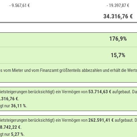
- 9.567,61 €
- 19.397,87 €
34.316,76 €
176,9%
15,7%
es vom Mieter und vom Finanzamt größtenteils abbezahlen und erhält die Werts
ietsteigerungen berücksichtigt) ein Vermögen von
53.714,63 €
aufgebaut. Dam
.316,76 €
.
gt nur
36,11 %
.
ietsteigerungen berücksichtigt) ein Vermögen von
262.591,41 €
aufgebaut. D
8.742,22 €
.
gt nur
5,27 %
.