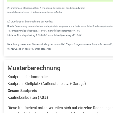
(1) prozentuale Steigerung Ihres Vermögens, bezogen auf den Eigenaufwand.
Immobilien sind nach 10 Jahren steuerfrei veräußerbar.
(2) Grundlage für die Berechnung der Rendite:
Um die Berechnung zu vereinfachen, entspricht der angenommene feste monatliche Sparbetrag dem durc
10 Jahre: Einmalsparbetrag: 8.138,00 €, monatlicher Sparbetrag: 67,19 €
33 Jahre: Einmalsparbetrag: 8.138,00 €, monatlicher Sparbetrag: -111,30 €
Berechnungsparameter: Wertentwicklung der Immobilie 2,5% p.a. / angenommener Grundstücksanteil 2,0% /
Wertzuwachs ist nach 10 Jahren steuerfrei
Musterberechnung
Kaufpreis der Immobilie
Kaufpreis Stellplatz (Außenstellplatz + Garage)
Gesamtkaufpreis
Kaufnebenkosten (7,0%)
Diese Kaufnebenkosten verteilen sich auf einzelne Rechnungen