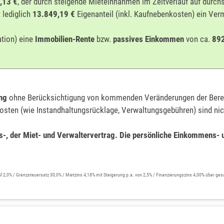
,13 €
, der durch steigende Mieteinnahmen im Zeitverlauf auf durch
 lediglich
13.849,19 €
Eigenanteil (inkl. Kaufnebenkosten) ein Ve
ation) eine
Immobilien-Rente
bzw.
passives Einkommen
von ca.
892
ng
ohne Berücksichtigung von kommenden Veränderungen der Berec
sten (wie Instandhaltungsrücklage, Verwaltungsgebühren) sind nich
gs-, der Miet- und Verwaltervertrag. Die persönliche Einkommens- 
0% / Grenzsteuersatz 30,0% / Mietzins 4,18% mit Steigerung p.a. von 2,5% / Finanzierungszins 4,00% über gesa