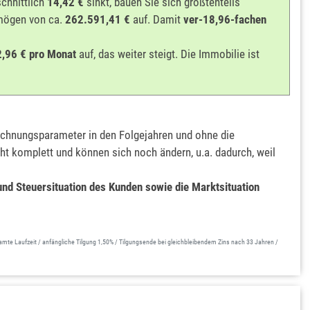
schnittlich
14,42 €
sinkt, bauen Sie sich größtenteils
rmögen von ca.
262.591,41 €
auf. Damit
ver-18,96-fachen
,96 € pro Monat
auf, das weiter steigt. Die Immobilie ist
hnungsparameter in den Folgejahren und ohne die
t komplett und können sich noch ändern, u.a. dadurch, weil
und Steuersituation des Kunden sowie die Marktsituation
mte Laufzeit / anfängliche Tilgung 1,50% / Tilgungsende bei gleichbleibendem Zins nach 33 Jahren /