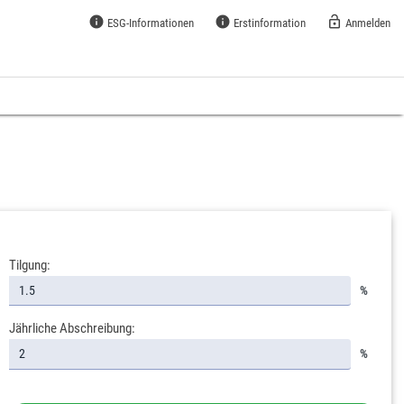
info
info
lock_open
ESG-Informationen
Erstinformation
Anmelden
Tilgung:
%
Jährliche Abschreibung:
%