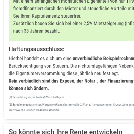
Mit einem anfänglichen monatlichen Eigenanteil von nur
119
fremdfinanziert durch den Mieter und steuerliche Vorteile mit
Sie Ihren Kapitaleinsatz steuerfrei.
Zusätzlich bauen Sie sich bei einer 2,5% Mietsteigerung (Infl
nach 33 Jahren bezahlt.
Haftungsausschluss:
Hierbei handelt es sich um eine
unverbindliche Beispielrechnu
Berücksichtigung von Steuern. Die nichtumlagefähigen Nebenko
die Eigentümerversammlung diese jährlich neu festlegt.
Rein verbindlich sind das Exposé, der Notar-, der Finanzierun
können sich ändern.
(1) Betrachtung erstes (volles) Wirtschaftsjahr
(2) Berechnungsparameter: Wertentwicklung der Immobilie 2,5% p.a. / angenommener Grundstücksanteil 2,
Wertzuwachs ist nach 10 Jahren steuerfrei
So könnte sich Ihre Rente entwickeln