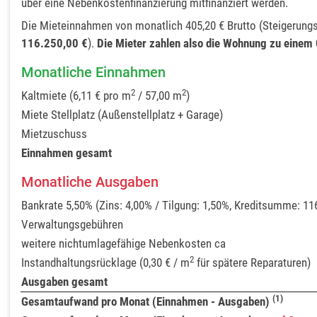
über eine Nebenkostenfinanzierung mitfinanziert werden.
Die Mieteinnahmen von monatlich 405,20 € Brutto (Steigerung
116.250,00 €
).
Die Mieter zahlen also die Wohnung zu einem 
Monatliche Einnahmen
2
2
Kaltmiete (6,11 € pro m
/ 57,00 m
)
Miete Stellplatz (Außenstellplatz + Garage)
Mietzuschuss
Einnahmen gesamt
Monatliche Ausgaben
Bankrate 5,50% (Zins: 4,00% / Tilgung: 1,50%, Kreditsumme: 11
Verwaltungsgebühren
weitere nichtumlagefähige Nebenkosten ca
2
Instandhaltungsrücklage (0,30 € / m
für spätere Reparaturen)
Ausgaben gesamt
(1)
Gesamtaufwand pro Monat (Einnahmen - Ausgaben)