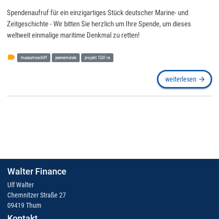
Spendenaufruf für ein einzigartiges Stück deutscher Marine- und
Zeitgeschichte - Wir bitten Sie herzlich um Ihre Spende, um dieses
weltweit einmalige maritime Denkmal zu retten!
label
museumsschiff
peenemünde
projekt 1241 re
weiterlesen
arrow_forward
Walter Finance
Ulf Walter
Chemnitzer Straße 27
09419 Thum
Kontakt