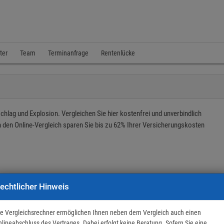
ter
Team
Terminanfrage
Rentenlücke
hlag und Explosion. Vergleichen Sie hier kostenfrei und unverbindlich
 den Online-Vergleich sparen Sie bis zu 62% Ihrer Versicherungskosten
echtlicher Hinweis
ie Vergleichsrechner ermöglichen Ihnen neben dem Vergleich auch einen
nlineabschluss des Vertrages. Dabei erfolgt keine Beratung. Sofern Sie eine