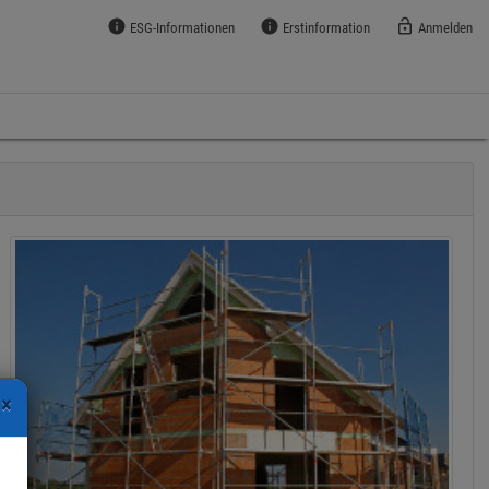
info
info
lock_open
ESG-Informationen
Erstinformation
Anmelden
×