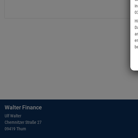
i
0
H
D
a
e
b
Walter Finance
Ulf Walter
Chemnitzer Straße 27
09419 Thum