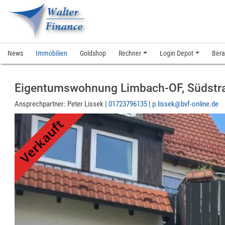
News
Immobilien
Goldshop
Rechner
Login Depot
Bera
Eigentumswohnung Limbach-OF, Südstra
Ansprechpartner:
Peter Lissek |
01723796135
|
p.lissek@bvf-online.de