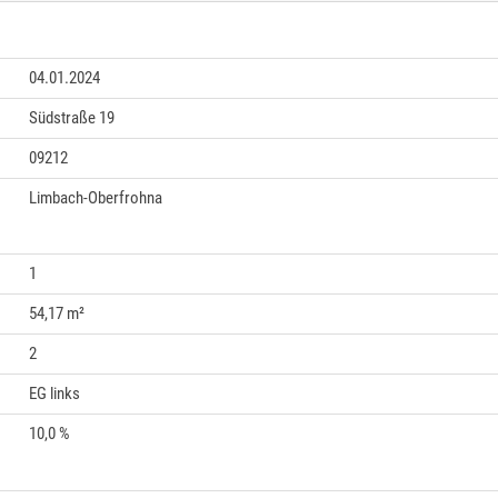
04.01.2024
Südstraße 19
09212
Limbach-Oberfrohna
1
54,17 m²
2
EG links
10,0 %