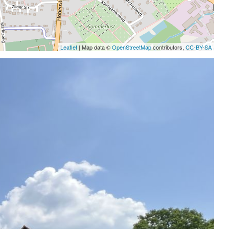
Leaflet
| Map data ©
OpenStreetMap
contributors,
CC-BY-SA