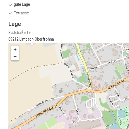
gute Lage
done
Terrasse
done
Lage
Südstraße 19
09212 Limbach-Oberfrohna
+
−