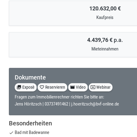
120.632,00 €
Kaufpreis
4.439,76 €
p.a.
Mieteinnahmen
Dokumente
collections
Exposè
favorite_border
Reservieren
movie
Video
present_to_all
Webinar
Fragen zum Immobilienrechner richten Sie bitte an:
Jens Höritzsch |
03737491462
|
j.hoeritzsch@bvf-online.de
Besonderheiten
Bad mit Badewanne
done