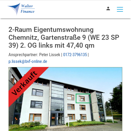
person
2-Raum Eigentumswohnung
Chemnitz, Gartenstraße 9 (WE 23 SP
39) 2. OG links mit 47,40 qm
Ansprechpartner:
Peter Lissek |
0172-3796135
|
p.lissek@bvf-online.de