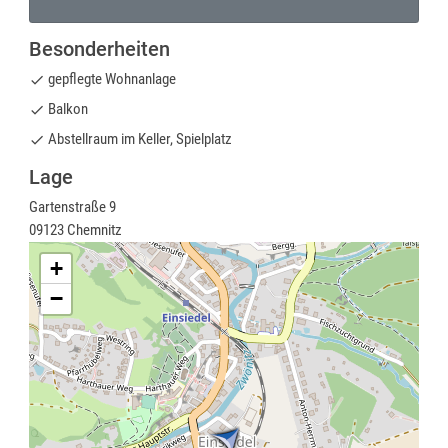
Besonderheiten
gepflegte Wohnanlage
done
Balkon
done
Abstellraum im Keller, Spielplatz
done
Lage
Gartenstraße 9
09123 Chemnitz
+
−