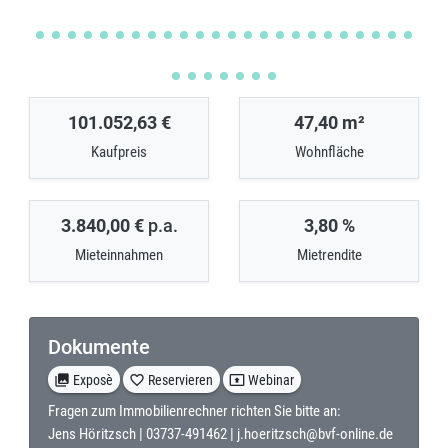
101.052,63 €
47,40 m²
Kaufpreis
Wohnfläche
3.840,00 €
p.a.
3,80 %
Mieteinnahmen
Mietrendite
Dokumente
collections
Exposè
favorite_border
Reservieren
present_to_all
Webinar
Fragen zum Immobilienrechner richten Sie bitte an:
Jens Höritzsch |
03737-491462
|
j.hoeritzsch@bvf-online.de