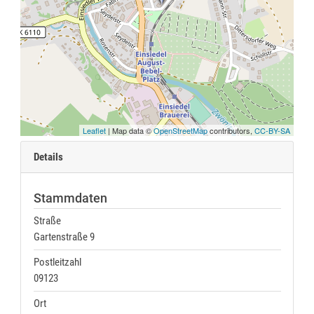
Leaflet
| Map data ©
OpenStreetMap
contributors,
CC-BY-SA
Details
Stammdaten
Straße
Gartenstraße 9
Postleitzahl
09123
Ort