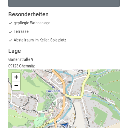
Besonderheiten
gepflegte Wohnanlage
done
Terrasse
done
Abstellraum im Keller, Spielplatz
done
Lage
Gartenstraße 9
09123 Chemnitz
+
−