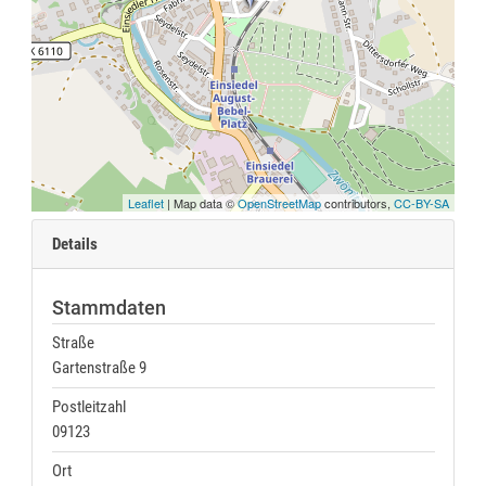
Leaflet
| Map data ©
OpenStreetMap
contributors,
CC-BY-SA
Details
Stammdaten
Straße
Gartenstraße 9
Postleitzahl
09123
Ort