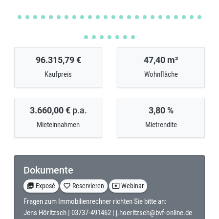
96.315,79 €
47,40 m²
Kaufpreis
Wohnfläche
3.660,00 €
p.a.
3,80 %
Mieteinnahmen
Mietrendite
Dokumente
collections
Exposè
favorite_border
Reservieren
present_to_all
Webinar
Fragen zum Immobilienrechner richten Sie bitte an:
Jens Höritzsch |
03737-491462
|
j.hoeritzsch@bvf-online.de