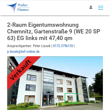
person
2-Raum Eigentumswohnung
Chemnitz, Gartenstraße 9 (WE 20 SP
63) EG links mit 47,40 qm
Ansprechpartner:
Peter Lissek |
0172-3796135
|
p.lissek@bvf-online.de