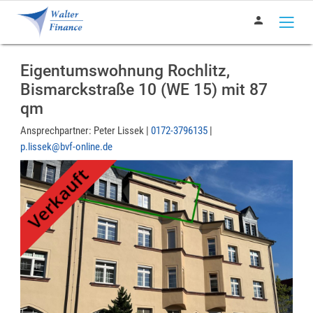
person
Eigentumswohnung Rochlitz,
Bismarckstraße 10 (WE 15) mit 87
qm
Ansprechpartner:
Peter Lissek |
0172-3796135
|
p.lissek@bvf-online.de