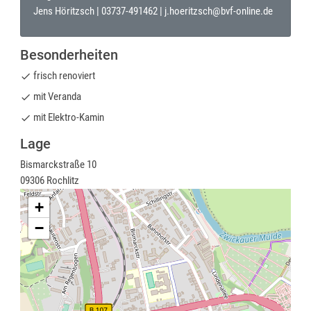
Jens Höritzsch |
03737-491462
|
j.hoeritzsch@bvf-online.de
Besonderheiten
frisch renoviert
done
mit Veranda
done
mit Elektro-Kamin
done
Lage
Bismarckstraße 10
09306 Rochlitz
+
−