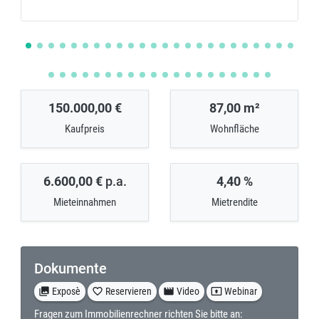
150.000,00 €
87,00 m²
Kaufpreis
Wohnfläche
6.600,00 €
p.a.
4,40 %
Mieteinnahmen
Mietrendite
Dokumente
collections
Exposè
favorite_border
Reservieren
movie
Video
present_to_all
Webinar
Fragen zum Immobilienrechner richten Sie bitte an: