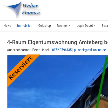
News
Immobilien
Goldshop
Rechner
Login Depot
Bera
4-Raum Eigentumswohnung Amtsberg bei
Ansprechpartner:
Peter Lissek |
0172-3796135
|
p.lissek@bvf-online.de