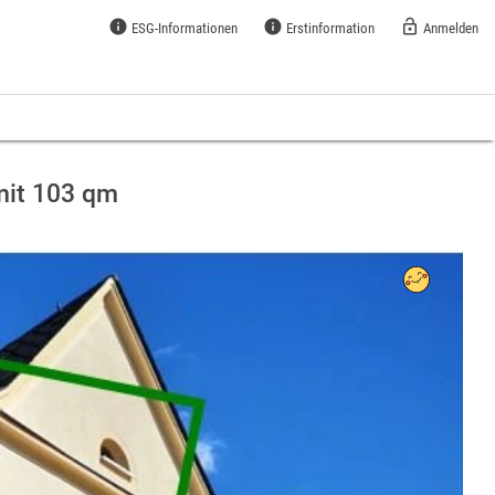
info
info
lock_open
ESG-Informationen
Erstinformation
Anmelden
mit 103 qm