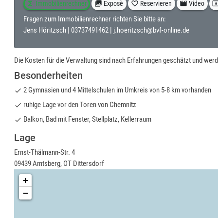
functions
Immobilienrechner
collections
Exposè
favorite_border
Reservieren
movie
Video
present_to
Fragen zum Immobilienrechner richten Sie bitte an:
Jens Höritzsch |
03737491462
|
j.hoeritzsch@bvf-online.de
Die Kosten für die Verwaltung sind nach Erfahrungen geschätzt und werden
Besonderheiten
2 Gymnasien und 4 Mittelschulen im Umkreis von 5-8 km vorhanden
done
ruhige Lage vor den Toren von Chemnitz
done
Balkon, Bad mit Fenster, Stellplatz, Kellerraum
done
Lage
Ernst-Thälmann-Str. 4
09439 Amtsberg, OT Dittersdorf
+
−